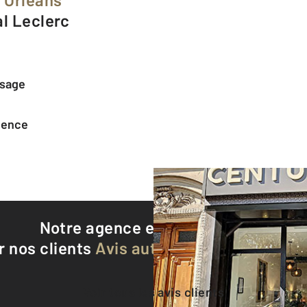
al Leclerc
ssage
agence
Notre agence est notée
9,4/10
r nos clients
Avis authentifiés par Qualite
Voir tous les avis clients