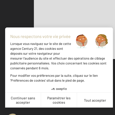
Parlons de vous, parlons biens
500 m
©
Mappy
Votre agence est notée
Achat
Location
Vente
Gestion
9,4
/
10
9,3/10