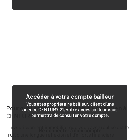
Accéder à votre compte bailleur
Vous êtes propriétaire bailleur, client d’une
Pourquoi confier la location de mon bien à
agence CENTURY 21, votre accès bailleur vous
CENTURY 21 Porte D'Orléans
?
permettra de consulter votre compte.
L'investissement immobilier que vous avez réalisé est le
Me connecter à mon compte
fruit d'une longue réflexion et d'efforts financiers