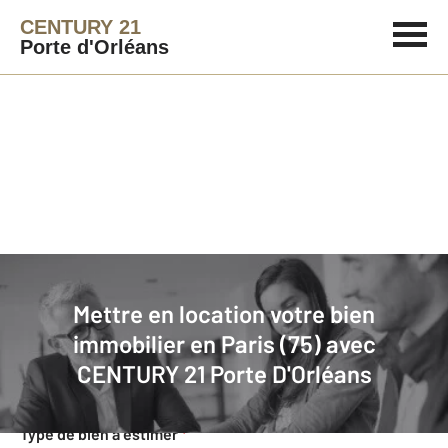
CENTURY 21
Porte d'Orléans
Agence immobilière
Mettre en location
Mettre en location votre bien
Faites estimer gratuitement votre
immobilier en Paris (75) avec
bien en location
CENTURY 21 Porte D'Orléans
Concernant votre bien
Type de bien à estimer
*