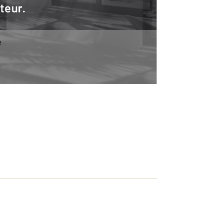
teur.
e