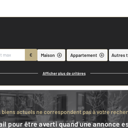
€
Maison
Appartement
Autres 
Afficher plus de critères
s biens actuels ne correspondent pas à votre reche