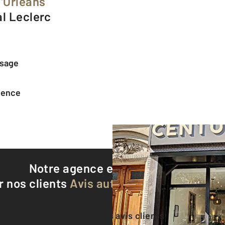
d'Orléans
al Leclerc
ssage
agence
Notre agence est notée
9,4/10
r nos clients
Avis authentifiés par Qualite
Voir tous les avis clients