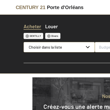
CENTURY 21
Porte d'Orléans
Acheter
Louer
GENTILLY
Divers
Choisir dans la liste
No
Créez-vous une alerte mail pour être averti quand une annonce est en ligne et consultez la