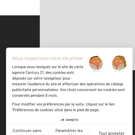
Parlons de vous, parlons biens
500 m
©
Mappy
Votre agence est notée
Achat
Location
Vente
Gestion
9,4
/
10
9,3/10